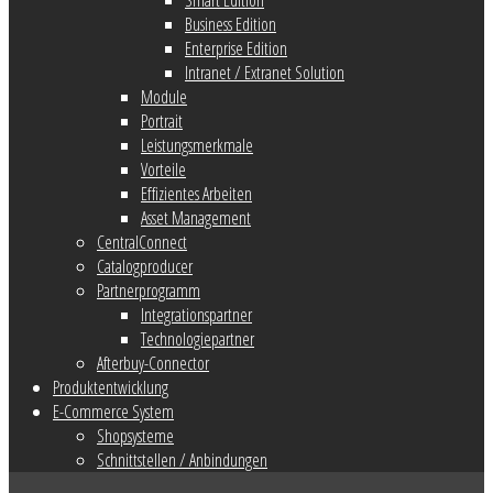
Business Edition
Enterprise Edition
Intranet / Extranet Solution
Module
Portrait
Leistungsmerkmale
Vorteile
Effizientes Arbeiten
Asset Management
CentralConnect
Catalogproducer
Partnerprogramm
Integrationspartner
Technologiepartner
Afterbuy-Connector
Produktentwicklung
E-Commerce System
Shopsysteme
Schnittstellen / Anbindungen