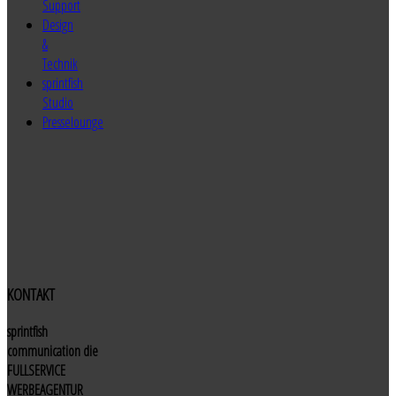
Support
Design
&
Technik
sprintfish
Studio
Presselounge
KONTAKT
sprintfish
communication die
FULLSERVICE
WERBEAGENTUR