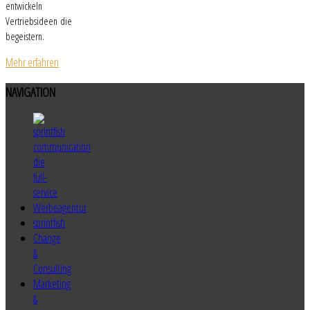
entwickeln
Vertriebsideen die
begeistern.
Mehr erfahren
NAVIGATION
sprintfish
Change
&
Consulting
Marketing
&