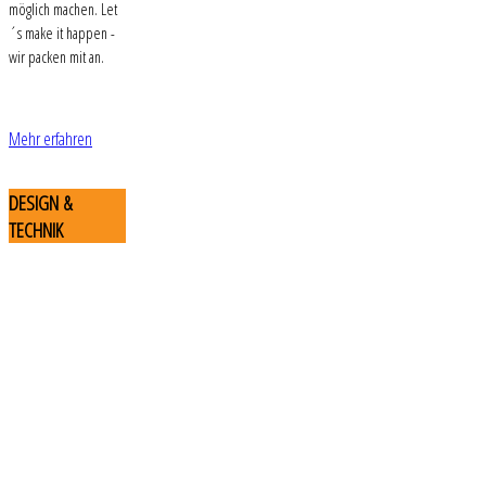
möglich machen. Let
´s make it happen -
wir packen mit an.
Mehr erfahren
DESIGN
&
TECHNIK