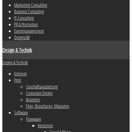
Marketing Consulting
Business Consulting
IT-Consulting
PR & Promotion
Eventmanagement
DesignLAB
Design & Technik
Design & Technik
Internet
Print
Geschäftsausstattung
Corporate Design
Anzeigen
Flyer, Broschüren, Magazine
Software
Flowwave
Versionen
Smart Edition