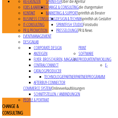
REFERENZEN
SPRINTFISH
Über die Agentur
JOBS & KARRIERE
CHANGE & CONSULTING
die changemaker
KONTAKT
MARKETING & SUPPORT
sprintfish als Berater
BUSINESS CONSULTING
DESIGN & TECHNIK
sprintfish als Gestalter
IT-CONSULTING
SPRINTFISH STUDIO
Fotostudio
PR & PROMOTION
PRESSELOUNGE
PR & News
EVENTMANAGEMENT
DESIGNLAB
CORPORATE DESIGN
PRINT
ANZEIGEN
SOFTWARE
FLYER, BROSCHÜREN, MAGAZINE
PRODUKTENTWICKLUNG
CENTRALCONNECT
E-
CATALOGPRODUCER
TECHNOLOGIEPARTNER
PARTNERPROGRAMM
AFTERBUY-CONNECTOR
COMMERCE SYSTEM
Onlineverkaufslösungen
SCHNITTSTELLEN / ANBINDUNGEN
PEOPLE & PORTRAIT
CHANGE
&
CONSULTING