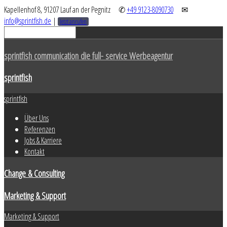
Kapellenhof 8, 91207 Lauf an der Pegnitz
✆
+49 9123-8090730
✉
info@sprintfish.de
|
Jetzt anrufen
sprintfish communication die full- service Werbeagentur
sprintfish
sprintfish
Über Uns
Referenzen
Jobs & Karriere
Kontakt
Change & Consulting
Marketing & Support
Marketing & Support