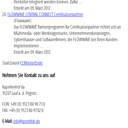
Hersteller integriert werden können. Dafür ...
Erstellt am 09. März 2012
20.
FLOWWAVE CENTRAL CONNECT Certificationpartner
(Flowwave)
Das FLOWWAVE Partnerprogramm für Certificationpartner richtet sich an
Multimedia- oder Werbeagenturen, Unternehmensberatungen,
Systemhäuser und Softwarefirmen, die FLOWWAVE bei Ihren Kunden
implementieren ...
Erstellt am 09. März 2012
Start
Zurück
1
2
3
Weiter
Ende
Nehmen
Sie Kontakt zu uns auf
Kapellenhof 6a
91207 Lauf a. d. Pegnitz
FON: +49 (0) 9123 80 90 73 0
FAX: +49 (0) 9123 80 97 82 8
E-Mail:
info@sprintfish.de