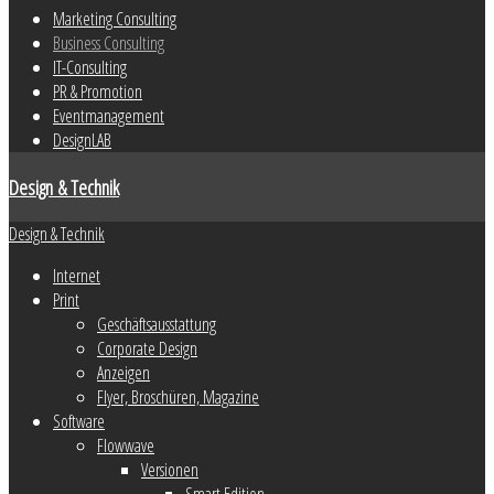
Marketing Consulting
Business Consulting
IT-Consulting
PR & Promotion
Eventmanagement
DesignLAB
Design & Technik
Design & Technik
Internet
Print
Geschäftsausstattung
Corporate Design
Anzeigen
Flyer, Broschüren, Magazine
Software
Flowwave
Versionen
Smart Edition