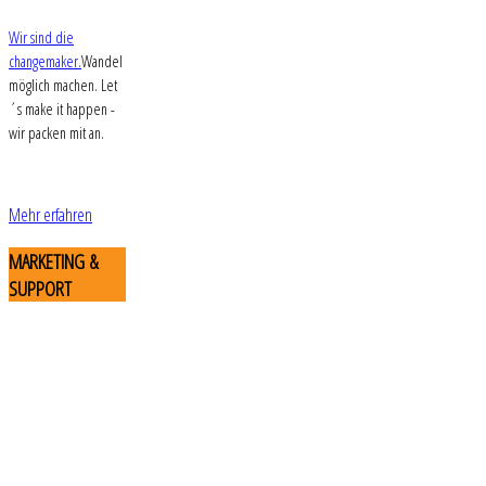
Wir sind die
changemaker.
Wandel
möglich machen. Let
´s make it happen -
wir packen mit an.
Mehr erfahren
MARKETING
&
SUPPORT