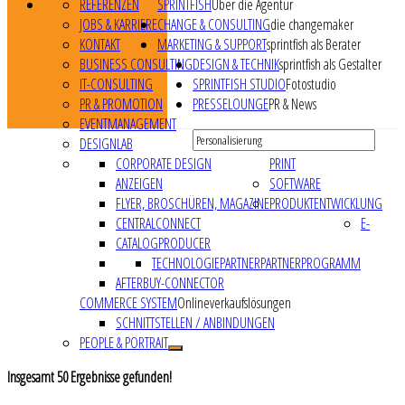
REFERENZEN
SPRINTFISH
Über die Agentur
JOBS & KARRIERE
CHANGE & CONSULTING
die changemaker
KONTAKT
MARKETING & SUPPORT
sprintfish als Berater
BUSINESS CONSULTING
DESIGN & TECHNIK
sprintfish als Gestalter
IT-CONSULTING
SPRINTFISH STUDIO
Fotostudio
PR & PROMOTION
PRESSELOUNGE
PR & News
EVENTMANAGEMENT
DESIGNLAB
CORPORATE DESIGN
PRINT
ANZEIGEN
SOFTWARE
FLYER, BROSCHÜREN, MAGAZINE
PRODUKTENTWICKLUNG
CENTRALCONNECT
E-
CATALOGPRODUCER
TECHNOLOGIEPARTNER
PARTNERPROGRAMM
AFTERBUY-CONNECTOR
COMMERCE SYSTEM
Onlineverkaufslösungen
SCHNITTSTELLEN / ANBINDUNGEN
PEOPLE & PORTRAIT
Insgesamt
50
Ergebnisse gefunden!