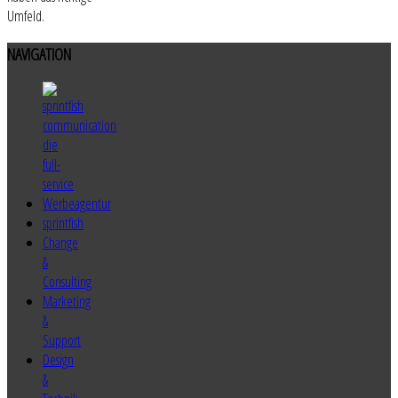
Umfeld.
NAVIGATION
sprintfish
Change
&
Consulting
Marketing
&
Support
Design
&