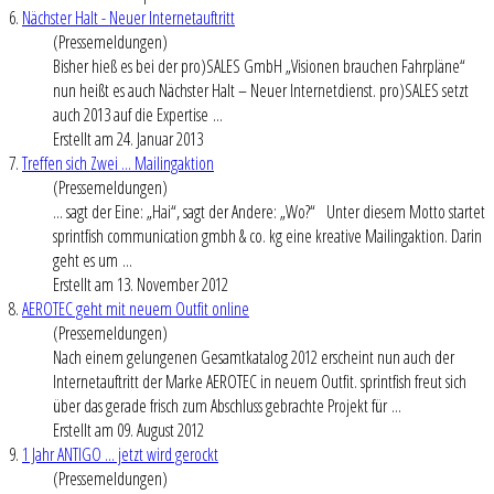
6.
Nächster Halt - Neuer Internetauftritt
(Pressemeldungen)
Bisher hieß es bei der pro)SALES GmbH „Visionen brauchen Fahrpläne“
nun heißt es auch Nächster Halt – Neuer Internetdienst. pro)SALES setzt
auch 2013 auf die Expertise ...
Erstellt am 24. Januar 2013
7.
Treffen sich Zwei ... Mailingaktion
(Pressemeldungen)
... sagt der Eine: „Hai“, sagt der Andere: „Wo?“ Unter diesem Motto startet
sprintfish communication gmbh & co. kg eine kreative Mailingaktion. Darin
geht es um ...
Erstellt am 13. November 2012
8.
AEROTEC geht mit neuem Outfit online
(Pressemeldungen)
Nach einem gelungenen Gesamtkatalog 2012 erscheint nun auch der
Internetauftritt der Marke AEROTEC in neuem Outfit. sprintfish freut sich
über das gerade frisch zum Abschluss gebrachte Projekt für ...
Erstellt am 09. August 2012
9.
1 Jahr ANTIGO ... jetzt wird gerockt
(Pressemeldungen)