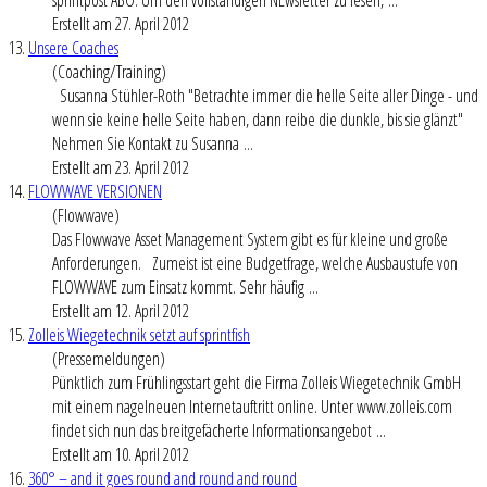
Erstellt am 27. April 2012
13.
Unsere Coaches
(Coaching/Training)
Susanna Stühler-Roth "Betrachte immer die helle Seite aller Dinge - und
wenn sie keine helle Seite haben, dann reibe die dunkle, bis sie glänzt"
Nehmen Sie Kontakt zu Susanna ...
Erstellt am 23. April 2012
14.
FLOWWAVE VERSIONEN
(Flowwave)
Das Flowwave Asset Management System gibt es für kleine und große
Anforderungen. Zumeist ist eine Budgetfrage, welche Ausbaustufe von
FLOWWAVE zum Einsatz kommt. Sehr häufig ...
Erstellt am 12. April 2012
15.
Zolleis Wiegetechnik setzt auf sprintfish
(Pressemeldungen)
Pünktlich zum Frühlingsstart geht die Firma Zolleis Wiegetechnik GmbH
mit einem nagelneuen Internetauftritt online. Unter www.zolleis.com
findet sich nun das breitgefächerte Informationsangebot ...
Erstellt am 10. April 2012
16.
360° – and it goes round and round and round