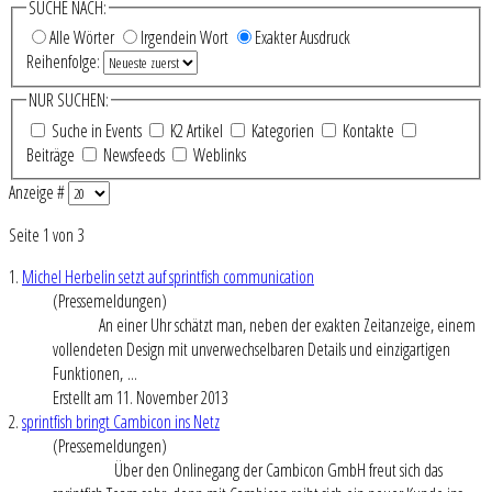
SUCHE NACH:
Alle Wörter
Irgendein Wort
Exakter Ausdruck
Reihenfolge:
NUR SUCHEN:
Suche in Events
K2 Artikel
Kategorien
Kontakte
Beiträge
Newsfeeds
Weblinks
Anzeige #
Seite 1 von 3
1.
Michel Herbelin setzt auf sprintfish communication
(Pressemeldungen)
An einer Uhr schätzt man, neben der exakten Zeitanzeige, einem
vollendeten Design mit unverwechselbaren Details und einzigartigen
Funktionen, ...
Erstellt am 11. November 2013
2.
sprintfish bringt Cambicon ins Netz
(Pressemeldungen)
Über den Onlinegang der Cambicon GmbH freut sich das