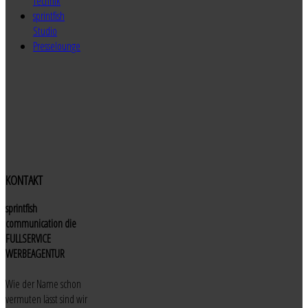
Technik
sprintfish
Studio
Presselounge
KONTAKT
sprintfish
communication die
FULLSERVICE
WERBEAGENTUR
Wie der Name schon
vermuten lässt sind wir