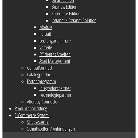
Business Edition
Enterprise Edition
Intranet / Extranet Solution
Module
Portrait
Leistungsmerkmale
Vorteile
Effizientes Arbeiten
Asset Management
CentralConnect
Catalogproducer
Partnerprogramm
Integrationspartner
Technologiepartner
Afterbuy-Connector
Produktentwicklung
E-Commerce System
Shopsysteme
Schnittstellen / Anbindungen