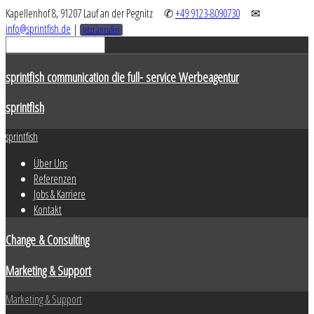
Kapellenhof 8, 91207 Lauf an der Pegnitz
✆
+49 9123-8090730
✉
info@sprintfish.de
|
Jetzt anrufen
sprintfish communication die full- service Werbeagentur
sprintfish
sprintfish
Über Uns
Referenzen
Jobs & Karriere
Kontakt
Change & Consulting
Marketing & Support
Marketing & Support