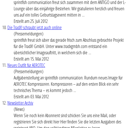
sprintfish communication freut sich zusammen mit dem ANTIGO und der L-
Lounge über das einjährige Bestehen. Wir gratulieren herzlich und freuen
uns auf ein tolles Geburtstagsevent mitten in ...
Erstellt am 25. Juli 2012
10.
Die TradX! schraubt jetzt auch online
(Pressemeldungen)
sprintfish freut sich über das gerade frisch zum Abschluss gebrachte Projekt
für die TradX! GmbH. Unter www.tradxgmbh.com entstand ein
übersichtlicher Imageauftritt, in welchem sich die ...
Erstellt am 15. Mai 2012
11.
Neues Outfit für AEROTEC
(Pressemeldungen)
Aufgabenstellung an sprintfish communication: Rundum neues Image für
AEROTEC Kompressoren. Kompressoren – auf den ersten Blick ein sehr
technisches Thema – es kommt jedoch ...
Erstellt am 03. Mai 2012
12.
Newsletter Archiv
(News)
Wenn Sie noch kein Abonnent sind schicken Sie uns eine Mail, oder
registrieren Sie sich direkt hier Hier finden Sie die letzten Ausgaben des
sprintpost ABO. Um den vollständigen NEwsletter zu lesen, ...