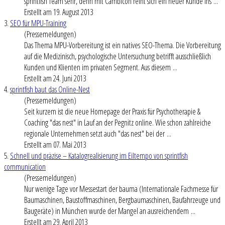
sprintfish Team sehr, denn mit Cambicon reiht sich ein neuer Kunde ins ...
Erstellt am 19. August 2013
3.
SEO für MPU-Training
(Pressemeldungen)
Das Thema MPU-Vorbereitung ist ein natives SEO-Thema. Die Vorbereitung
auf die Medizinisch, psychologische Untersuchung betrifft ausschließlich
Kunden und Klienten im privaten Segment. Aus diesem ...
Erstellt am 24. Juni 2013
4.
sprintfish baut das Online-Nest
(Pressemeldungen)
Seit kurzem ist die neue Homepage der Praxis für Psychotherapie &
Coaching "das nest" in Lauf an der Pegnitz online. Wie schon zahlreiche
regionale Unternehmen setzt auch "das nest" bei der ...
Erstellt am 07. Mai 2013
5.
Schnell und präzise – Katalogrealisierung im Eiltempo von sprintfish
communication
(Pressemeldungen)
Nur wenige Tage vor Messestart der bauma (Internationale Fachmesse für
Baumaschinen, Baustoffmaschinen, Bergbaumaschinen, Baufahrzeuge und
Baugeräte) in München wurde der Mangel an ausreichendem ...
Erstellt am 29. April 2013