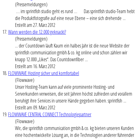
(Pressemeldungen)
… im sprintfish studio geht es rund … Das sprintfish studio-Team hebt
die Produktfotografie auf eine neue Ebene – eine sich drehende ...
Erstellt am 27. März 2012
17.
Wann werden die 12.000 geknackt?
(Pressemeldungen)
... der Countdown läuft Kaum ein halbes Jahr ist die neue Website der
sprintfish communication gmbh & co. kg online und schon zählen wir
knapp 12.000 „Likes“. Das Countdownfiber ...
Erstellt am 16. März 2012
18.
FLOWWAVE Hosting sicher und komfortabel
(Flowwave)
Unser Hosting-Team kann auf viele prominente Hosting- und
Serverkunden verweisen, die seit Jahren höchst zufrieden und vorallem
beruhigt ihre Services in unsere Hände gegeben haben. sprintfish ...
Erstellt am 09. März 2012
19.
FLOWWAVE CENTRAL CONNECT Technologiepartner
(Flowwave)
Wir, die sprintfish communication gmbh & co. kg bieten unseren Kunden
eine hochentwickelte Lösung an, in die Technologien anderer führender