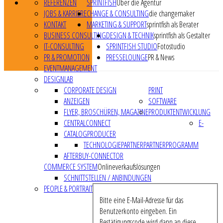
REFERENZEN
SPRINTFISH
Über die Agentur
JOBS & KARRIERE
CHANGE & CONSULTING
die changemaker
KONTAKT
MARKETING & SUPPORT
sprintfish als Berater
BUSINESS CONSULTING
DESIGN & TECHNIK
sprintfish als Gestalter
IT-CONSULTING
SPRINTFISH STUDIO
Fotostudio
PR & PROMOTION
PRESSELOUNGE
PR & News
EVENTMANAGEMENT
DESIGNLAB
CORPORATE DESIGN
PRINT
ANZEIGEN
SOFTWARE
FLYER, BROSCHÜREN, MAGAZINE
PRODUKTENTWICKLUNG
CENTRALCONNECT
E-
CATALOGPRODUCER
TECHNOLOGIEPARTNER
PARTNERPROGRAMM
AFTERBUY-CONNECTOR
COMMERCE SYSTEM
Onlineverkaufslösungen
SCHNITTSTELLEN / ANBINDUNGEN
PEOPLE & PORTRAIT
Bitte eine E-Mail-Adresse für das
Benutzerkonto eingeben. Ein
Bestätigungscode wird dann an diese