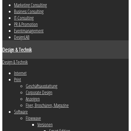
Marketing Consulting
Business Consulting
IT-Consulting
PR & Promotion
Eventmanagement
DesignLAB
Design & Technik
Design & Technik
Internet
Print
Geschäftsausstattung
Corporate Design
Anzeigen
Flyer, Broschüren, Magazine
Software
Flowwave
Versionen
Smart Edition