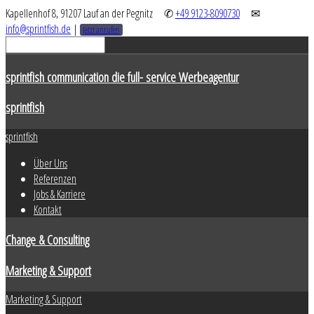
Kapellenhof 8, 91207 Lauf an der Pegnitz
✆
+49 9123-8090730
✉
info@sprintfish.de
|
Jetzt anrufen
sprintfish communication die full- service Werbeagentur
sprintfish
sprintfish
Über Uns
Referenzen
Jobs & Karriere
Kontakt
Change & Consulting
Marketing & Support
Marketing & Support