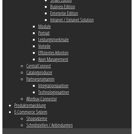
Business Edition
Enterprise Edition
Intranet / Extranet Solution
Module
Portrait
Leistungsmerkmale
Vorteile
Effizientes Arbeiten
Asset Management
CentralConnect
Catalogproducer
Partnerprogramm
Integrationspartner
Technologiepartner
Afterbuy-Connector
Produktentwicklung
E-Commerce System
Shopsysteme
Schnittstellen / Anbindungen