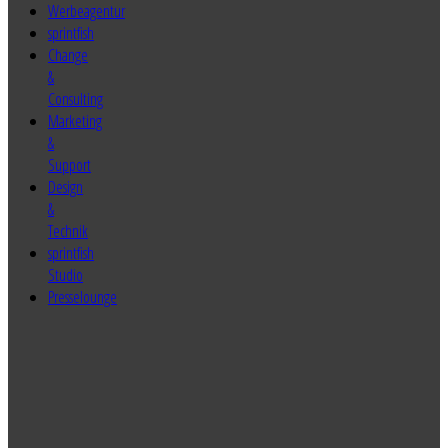
sprintfish
Change
&
Consulting
Marketing
&
Support
Design
&
Technik
sprintfish
Studio
Presselounge