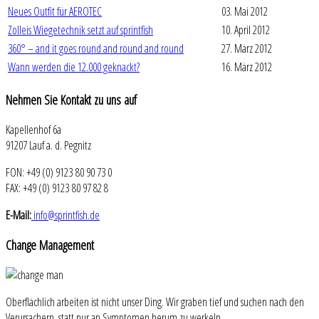
Neues Outfit für AEROTEC
03. Mai 2012
Zolleis Wiegetechnik setzt auf sprintfish
10. April 2012
360° – and it goes round and round and round
27. März 2012
Wann werden die 12.000 geknackt?
16. März 2012
Nehmen
Sie Kontakt zu uns auf
Kapellenhof 6a
91207 Lauf a. d. Pegnitz
FON: +49 (0) 9123 80 90 73 0
FAX: +49 (0) 9123 80 97 82 8
E-Mail:
info@sprintfish.de
Change
Management
Oberflächlich arbeiten ist nicht unser Ding. Wir graben tief und suchen nach den
Verursachern, statt nur an Symptomen herum zu werkeln.