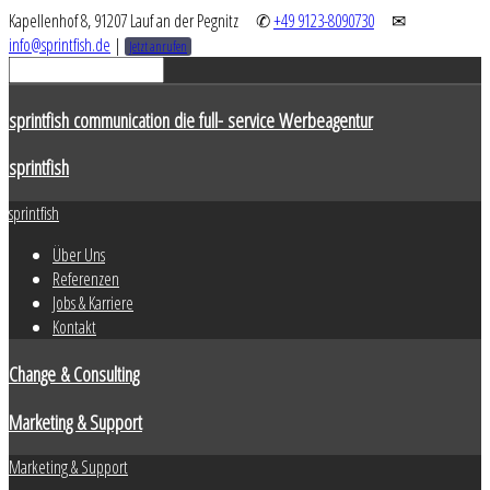
Kapellenhof 8, 91207 Lauf an der Pegnitz
✆
+49 9123-8090730
✉
info@sprintfish.de
|
Jetzt anrufen
sprintfish communication die full- service Werbeagentur
sprintfish
sprintfish
Über Uns
Referenzen
Jobs & Karriere
Kontakt
Change & Consulting
Marketing & Support
Marketing & Support