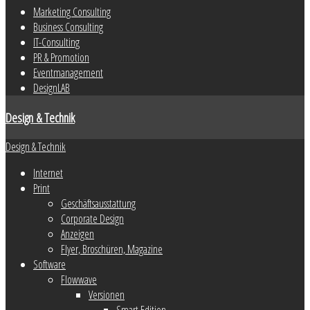
Marketing Consulting
Business Consulting
IT-Consulting
PR & Promotion
Eventmanagement
DesignLAB
Design & Technik
Design & Technik
Internet
Print
Geschäftsausstattung
Corporate Design
Anzeigen
Flyer, Broschüren, Magazine
Software
Flowwave
Versionen
Smart Edition