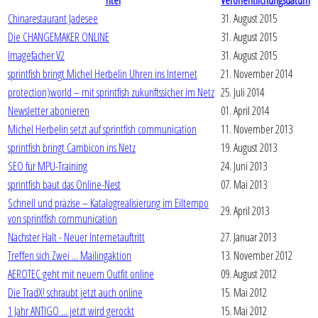
Titel
Veröffentlichungsdatum
Chinarestaurant Jadesee
31. August 2015
Die CHANGEMAKER ONLINE
31. August 2015
Imagefächer V2
31. August 2015
sprintfish bringt Michel Herbelin Uhren ins Internet
21. November 2014
protection)world – mit sprintfish zukunftssicher im Netz
25. Juli 2014
Newsletter abonieren
01. April 2014
Michel Herbelin setzt auf sprintfish communication
11. November 2013
sprintfish bringt Cambicon ins Netz
19. August 2013
SEO für MPU-Training
24. Juni 2013
sprintfish baut das Online-Nest
07. Mai 2013
Schnell und präzise – Katalogrealisierung im Eiltempo
29. April 2013
von sprintfish communication
Nächster Halt - Neuer Internetauftritt
27. Januar 2013
Treffen sich Zwei ... Mailingaktion
13. November 2012
AEROTEC geht mit neuem Outfit online
09. August 2012
Die TradX! schraubt jetzt auch online
15. Mai 2012
1 Jahr ANTIGO ... jetzt wird gerockt
15. Mai 2012