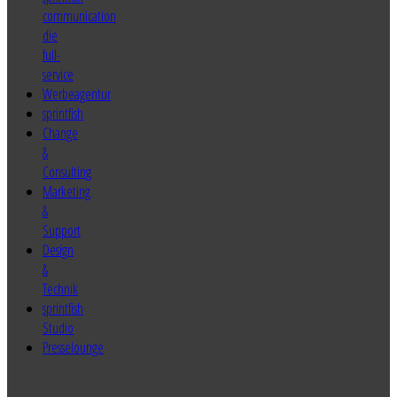
sprintfish
Change
&
Consulting
Marketing
&
Support
Design
&
Technik
sprintfish
Studio
Presselounge