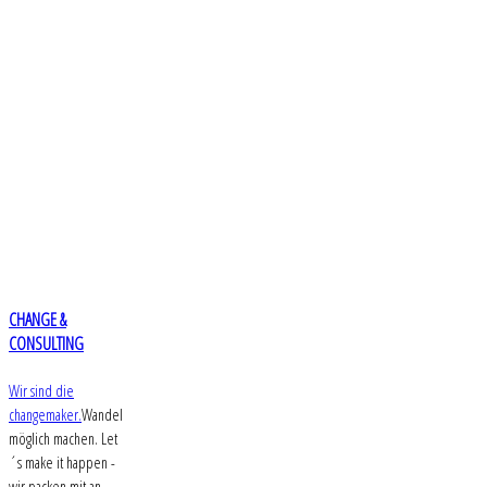
CHANGE &
CONSULTING
Wir sind die
changemaker.
Wandel
möglich machen. Let
´s make it happen -
wir packen mit an.