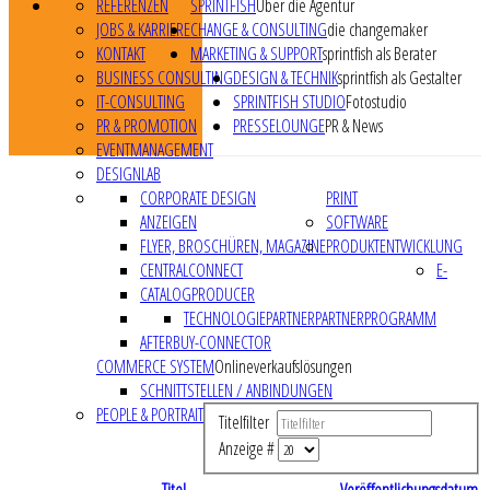
REFERENZEN
SPRINTFISH
Über die Agentur
JOBS & KARRIERE
CHANGE & CONSULTING
die changemaker
KONTAKT
MARKETING & SUPPORT
sprintfish als Berater
BUSINESS CONSULTING
DESIGN & TECHNIK
sprintfish als Gestalter
IT-CONSULTING
SPRINTFISH STUDIO
Fotostudio
PR & PROMOTION
PRESSELOUNGE
PR & News
EVENTMANAGEMENT
DESIGNLAB
CORPORATE DESIGN
PRINT
ANZEIGEN
SOFTWARE
FLYER, BROSCHÜREN, MAGAZINE
PRODUKTENTWICKLUNG
CENTRALCONNECT
E-
CATALOGPRODUCER
TECHNOLOGIEPARTNER
PARTNERPROGRAMM
AFTERBUY-CONNECTOR
COMMERCE SYSTEM
Onlineverkaufslösungen
SCHNITTSTELLEN / ANBINDUNGEN
PEOPLE & PORTRAIT
Titelfilter
Anzeige #