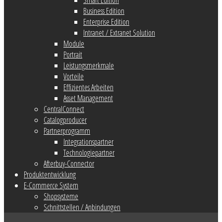
Business Edition
Enterprise Edition
Intranet / Extranet Solution
Module
Portrait
Leistungsmerkmale
Vorteile
Effizientes Arbeiten
Asset Management
CentralConnect
Catalogproducer
Partnerprogramm
Integrationspartner
Technologiepartner
Afterbuy-Connector
Produktentwicklung
E-Commerce System
Shopsysteme
Schnittstellen / Anbindungen