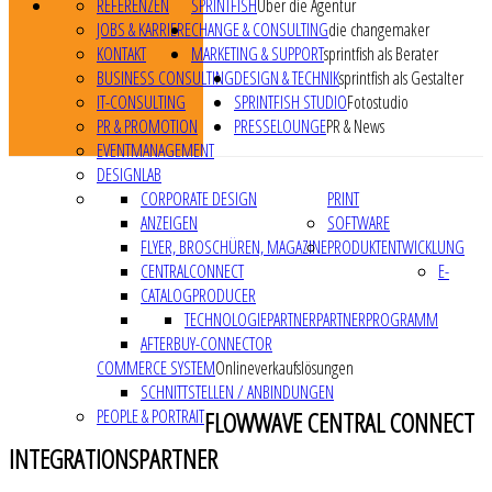
REFERENZEN
SPRINTFISH
Über die Agentur
JOBS & KARRIERE
CHANGE & CONSULTING
die changemaker
KONTAKT
MARKETING & SUPPORT
sprintfish als Berater
BUSINESS CONSULTING
DESIGN & TECHNIK
sprintfish als Gestalter
IT-CONSULTING
SPRINTFISH STUDIO
Fotostudio
PR & PROMOTION
PRESSELOUNGE
PR & News
EVENTMANAGEMENT
DESIGNLAB
CORPORATE DESIGN
PRINT
ANZEIGEN
SOFTWARE
FLYER, BROSCHÜREN, MAGAZINE
PRODUKTENTWICKLUNG
CENTRALCONNECT
E-
CATALOGPRODUCER
TECHNOLOGIEPARTNER
PARTNERPROGRAMM
AFTERBUY-CONNECTOR
COMMERCE SYSTEM
Onlineverkaufslösungen
SCHNITTSTELLEN / ANBINDUNGEN
PEOPLE & PORTRAIT
FLOWWAVE CENTRAL CONNECT
INTEGRATIONSPARTNER