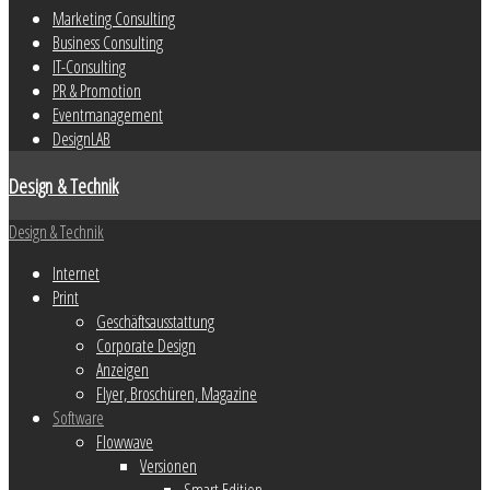
Marketing Consulting
Business Consulting
IT-Consulting
PR & Promotion
Eventmanagement
DesignLAB
Design & Technik
Design & Technik
Internet
Print
Geschäftsausstattung
Corporate Design
Anzeigen
Flyer, Broschüren, Magazine
Software
Flowwave
Versionen
Smart Edition