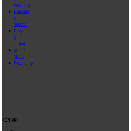
Consulting
Marketing
&
Support
Design
&
Technik
sprintfish
Studio
Presselounge
KONTAKT