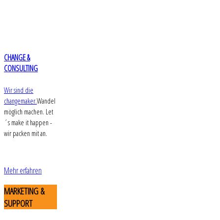
CHANGE &
CONSULTING
Wir sind die
changemaker.
Wandel
möglich machen. Let
´s make it happen -
wir packen mit an.
Mehr erfahren
MARKETING
&
SUPPORT