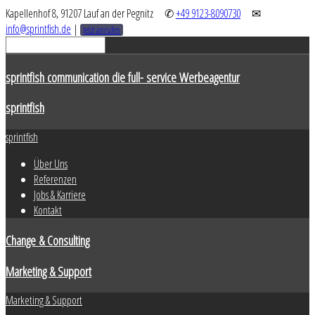
Kapellenhof 8, 91207 Lauf an der Pegnitz
✆
+49 9123-8090730
✉
info@sprintfish.de
|
Jetzt anrufen
sprintfish communication die full- service Werbeagentur
sprintfish
sprintfish
Über Uns
Referenzen
Jobs & Karriere
Kontakt
Change & Consulting
Marketing & Support
Marketing & Support