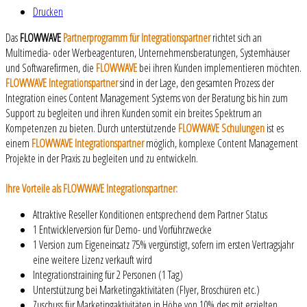
Drucken
Das
FLOWWAVE
Partnerprogramm für Integrationspartner
richtet sich an
Multimedia- oder Werbeagenturen, Unternehmensberatungen, Systemhäuser
und Softwarefirmen, die
FLOWWAVE
bei ihren Kunden implementieren möchten.
FLOWWAVE Integrationspartner
sind in der Lage, den gesamten Prozess der
Integration eines Content Management Systems von der Beratung bis hin zum
Support zu begleiten und ihren Kunden somit ein breites Spektrum an
Kompetenzen zu bieten. Durch unterstützende
FLOWWAVE Schulungen
ist es
einem
FLOWWAVE Integrationspartner
möglich, komplexe Content Management
Projekte in der Praxis zu begleiten und zu entwickeln.
Ihre Vorteile als FLOWWAVE Integrationspartner:
Attraktive Reseller Konditionen entsprechend dem Partner Status
1 Entwicklerversion für Demo- und Vorführzwecke
1 Version zum Eigeneinsatz 75% vergünstigt, sofern im ersten Vertragsjahr
eine weitere Lizenz verkauft wird
Integrationstraining für 2 Personen (1 Tag)
Unterstützung bei Marketingaktivitäten (Flyer, Broschüren etc.)
Zuschuss für Marketingaktivitäten in Höhe von 10% des mit erzielten