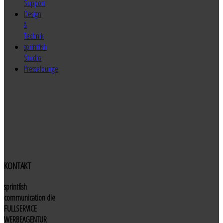
Support
Design
&
Technik
sprintfish
Studio
Presselounge
KONTAKT
sprintfish
communication die
FULLSERVICE
WERBEAGENTUR