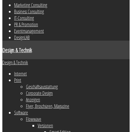
Marketing Consulting
Business Consulting
IT-Consulting
PR & Promotion
Eventmanagement
DesignLAB
Design & Technik
Design & Technik
Internet
Print
Geschäftsausstattung
Corporate Design
Anzeigen
Flyer, Broschüren, Magazine
Software
Flowwave
Versionen
Smart Edition