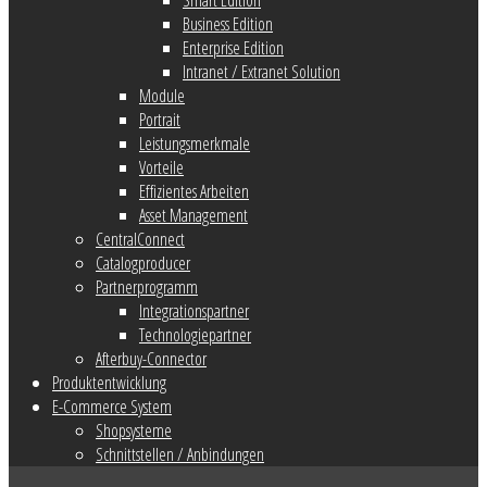
Business Edition
Enterprise Edition
Intranet / Extranet Solution
Module
Portrait
Leistungsmerkmale
Vorteile
Effizientes Arbeiten
Asset Management
CentralConnect
Catalogproducer
Partnerprogramm
Integrationspartner
Technologiepartner
Afterbuy-Connector
Produktentwicklung
E-Commerce System
Shopsysteme
Schnittstellen / Anbindungen