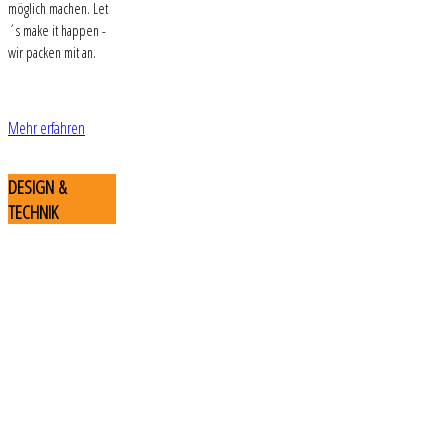
möglich machen. Let
´s make it happen -
wir packen mit an.
Mehr erfahren
DESIGN
&
TECHNIK