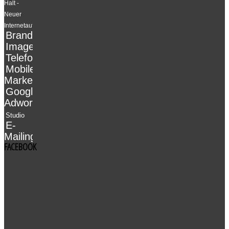
Halt -
Neuer
Internetauftritt
Branding
Imagekampagne
Telefonmarketing
Mobile-
Marketing
Google
Adwords
Studio
E-
Mailing
FACEBOOK