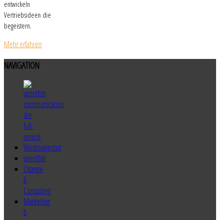
entwickeln
Vertriebsideen die
begeistern.
Mehr erfahren
NAVIGATION
sprintfish
Change
&
Consulting
Marketing
&