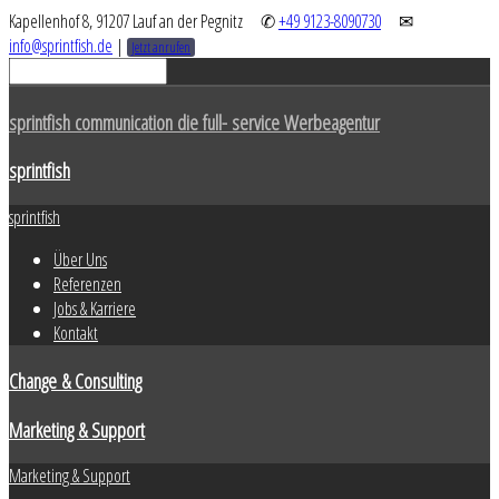
Kapellenhof 8, 91207 Lauf an der Pegnitz
✆
+49 9123-8090730
✉
info@sprintfish.de
|
Jetzt anrufen
sprintfish communication die full- service Werbeagentur
sprintfish
sprintfish
Über Uns
Referenzen
Jobs & Karriere
Kontakt
Change & Consulting
Marketing & Support
Marketing & Support