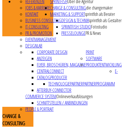
REFERENZEN
SPRINTFISH
Über die Agentur
JOBS & KARRIERE
CHANGE & CONSULTING
die changemaker
KONTAKT
MARKETING & SUPPORT
sprintfish als Berater
BUSINESS CONSULTING
DESIGN & TECHNIK
sprintfish als Gestalter
IT-CONSULTING
SPRINTFISH STUDIO
Fotostudio
PR & PROMOTION
PRESSELOUNGE
PR & News
EVENTMANAGEMENT
DESIGNLAB
CORPORATE DESIGN
PRINT
ANZEIGEN
SOFTWARE
FLYER, BROSCHÜREN, MAGAZINE
PRODUKTENTWICKLUNG
CENTRALCONNECT
E-
CATALOGPRODUCER
TECHNOLOGIEPARTNER
PARTNERPROGRAMM
AFTERBUY-CONNECTOR
COMMERCE SYSTEM
Onlineverkaufslösungen
SCHNITTSTELLEN / ANBINDUNGEN
PEOPLE & PORTRAIT
CHANGE
&
CONSULTING