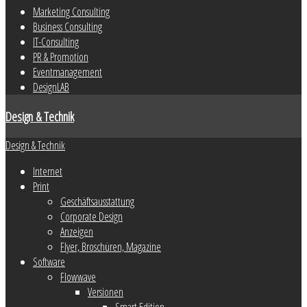
Marketing Consulting
Business Consulting
IT-Consulting
PR & Promotion
Eventmanagement
DesignLAB
Design & Technik
Design & Technik
Internet
Print
Geschäftsausstattung
Corporate Design
Anzeigen
Flyer, Broschüren, Magazine
Software
Flowwave
Versionen
Smart Edition