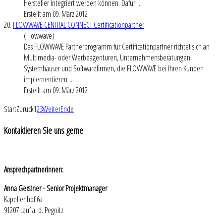
Hersteller integriert werden können. Dafür ...
Erstellt am 09. März 2012
20.
FLOWWAVE CENTRAL CONNECT Certificationpartner
(Flowwave)
Das FLOWWAVE Partnerprogramm für Certificationpartner richtet sich an
Multimedia- oder Werbeagenturen, Unternehmensberatungen,
Systemhäuser und Softwarefirmen, die FLOWWAVE bei Ihren Kunden
implementieren ...
Erstellt am 09. März 2012
Start
Zurück
1
2
3
Weiter
Ende
Kontaktieren
Sie uns gerne
Ansprechpartnerinnen:
Anna Gerstner - Senior Projektmanager
Kapellenhof 6a
91207 Lauf a. d. Pegnitz