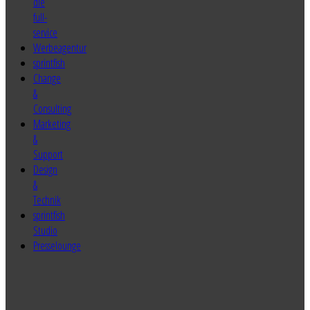
sprintfish
Change
&
Consulting
Marketing
&
Support
Design
&
Technik
sprintfish
Studio
Presselounge