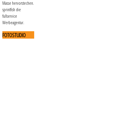
Masse hervorstechen.
sprintfish die
fullservice
Werbeagentur.
FOTOSTUDIO