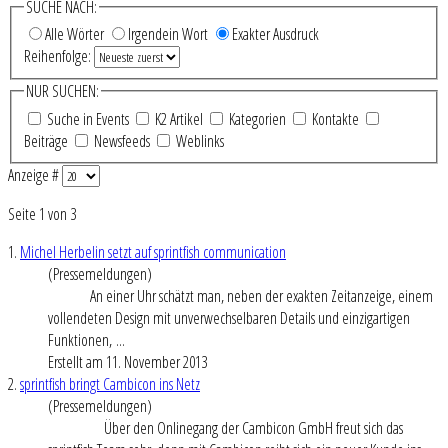
SUCHE NACH:
Alle Wörter
Irgendein Wort
Exakter Ausdruck
Reihenfolge:
NUR SUCHEN:
Suche in Events
K2 Artikel
Kategorien
Kontakte
Beiträge
Newsfeeds
Weblinks
Anzeige #
Seite 1 von 3
1.
Michel Herbelin setzt auf sprintfish communication
(Pressemeldungen)
An einer Uhr schätzt man, neben der exakten Zeitanzeige, einem
vollendeten Design mit unverwechselbaren Details und einzigartigen
Funktionen, ...
Erstellt am 11. November 2013
2.
sprintfish bringt Cambicon ins Netz
(Pressemeldungen)
Über den Onlinegang der Cambicon GmbH freut sich das