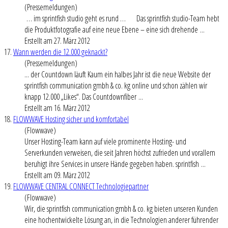
(Pressemeldungen)
… im sprintfish studio geht es rund … Das sprintfish studio-Team hebt
die Produktfotografie auf eine neue Ebene – eine sich drehende ...
Erstellt am 27. März 2012
17.
Wann werden die 12.000 geknackt?
(Pressemeldungen)
... der Countdown läuft Kaum ein halbes Jahr ist die neue Website der
sprintfish communication gmbh & co. kg online und schon zählen wir
knapp 12.000 „Likes“. Das Countdownfiber ...
Erstellt am 16. März 2012
18.
FLOWWAVE Hosting sicher und komfortabel
(Flowwave)
Unser Hosting-Team kann auf viele prominente Hosting- und
Serverkunden verweisen, die seit Jahren höchst zufrieden und vorallem
beruhigt ihre Services in unsere Hände gegeben haben. sprintfish ...
Erstellt am 09. März 2012
19.
FLOWWAVE CENTRAL CONNECT Technologiepartner
(Flowwave)
Wir, die sprintfish communication gmbh & co. kg bieten unseren Kunden
eine hochentwickelte Lösung an, in die Technologien anderer führender