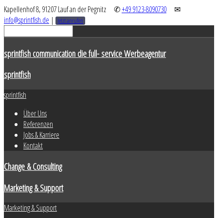
Kapellenhof 8, 91207 Lauf an der Pegnitz
✆
+49 9123-8090730
✉
info@sprintfish.de
|
Jetzt anrufen
sprintfish communication die full- service Werbeagentur
sprintfish
sprintfish
Über Uns
Referenzen
Jobs & Karriere
Kontakt
Change & Consulting
Marketing & Support
Marketing & Support