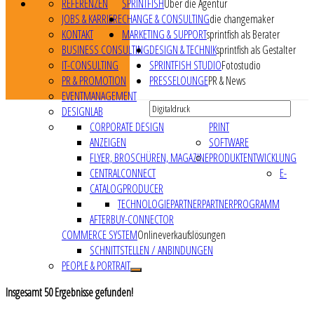
REFERENZEN
SPRINTFISH
Über die Agentur
JOBS & KARRIERE
CHANGE & CONSULTING
die changemaker
KONTAKT
MARKETING & SUPPORT
sprintfish als Berater
BUSINESS CONSULTING
DESIGN & TECHNIK
sprintfish als Gestalter
IT-CONSULTING
SPRINTFISH STUDIO
Fotostudio
PR & PROMOTION
PRESSELOUNGE
PR & News
EVENTMANAGEMENT
DESIGNLAB
CORPORATE DESIGN
PRINT
ANZEIGEN
SOFTWARE
FLYER, BROSCHÜREN, MAGAZINE
PRODUKTENTWICKLUNG
CENTRALCONNECT
E-
CATALOGPRODUCER
TECHNOLOGIEPARTNER
PARTNERPROGRAMM
AFTERBUY-CONNECTOR
COMMERCE SYSTEM
Onlineverkaufslösungen
SCHNITTSTELLEN / ANBINDUNGEN
PEOPLE & PORTRAIT
Insgesamt
50
Ergebnisse gefunden!