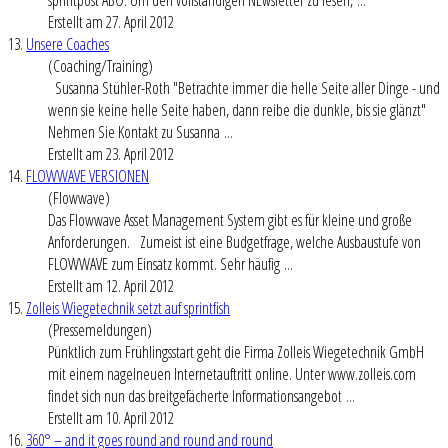
Erstellt am 27. April 2012
13.
Unsere Coaches
(Coaching/Training)
Susanna Stühler-Roth "Betrachte immer die helle Seite aller Dinge - und
wenn sie keine helle Seite haben, dann reibe die dunkle, bis sie glänzt"
Nehmen Sie Kontakt zu Susanna ...
Erstellt am 23. April 2012
14.
FLOWWAVE VERSIONEN
(Flowwave)
Das Flowwave Asset Management System gibt es für kleine und große
Anforderungen. Zumeist ist eine Budgetfrage, welche Ausbaustufe von
FLOWWAVE zum Einsatz kommt. Sehr häufig ...
Erstellt am 12. April 2012
15.
Zolleis Wiegetechnik setzt auf sprintfish
(Pressemeldungen)
Pünktlich zum Frühlingsstart geht die Firma Zolleis Wiegetechnik GmbH
mit einem nagelneuen Internetauftritt online. Unter www.zolleis.com
findet sich nun das breitgefächerte Informationsangebot ...
Erstellt am 10. April 2012
16.
360° – and it goes round and round and round