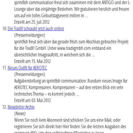
sprintfish communication freut sich zusammen mit dem ANTIGO und der L-
Lounge über das einjährige Bestehen. Wir gratulieren herzlich und freuen
uns auf ein tolles Geburtstagsevent mitten in ...
Erstellt am 25. Juli 2012
10.
Die TradX! schraubt jetzt auch online
(Pressemeldungen)
sprintfish freut sich über das gerade frisch zum Abschluss gebrachte Projekt
für die TradX! GmbH. Unter www.tradxgmbh.com entstand ein
übersichtlicher Imageauftritt, in welchem sich die ...
Erstellt am 15. Mai 2012
11.
Neues Outfit für AEROTEC
(Pressemeldungen)
Aufgabenstellung an sprintfish communication: Rundum neues Image für
AEROTEC Kompressoren. Kompressoren – auf den ersten Blick ein sehr
technisches Thema – es kommt jedoch ...
Erstellt am 03. Mai 2012
12.
Newsletter Archiv
(News)
Wenn Sie noch kein Abonnent sind schicken Sie uns eine Mail, oder
registrieren Sie sich direkt hier Hier finden Sie die letzten Ausgaben des
sprintpost ABO. Um den vollständigen NEwsletter zu lesen, ...