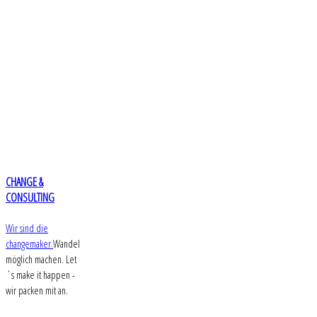
CHANGE &
CONSULTING
Wir sind die
changemaker.
Wandel
möglich machen. Let
´s make it happen -
wir packen mit an.