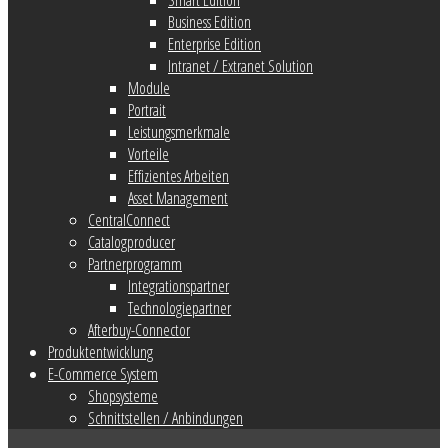
Business Edition
Enterprise Edition
Intranet / Extranet Solution
Module
Portrait
Leistungsmerkmale
Vorteile
Effizientes Arbeiten
Asset Management
CentralConnect
Catalogproducer
Partnerprogramm
Integrationspartner
Technologiepartner
Afterbuy-Connector
Produktentwicklung
E-Commerce System
Shopsysteme
Schnittstellen / Anbindungen