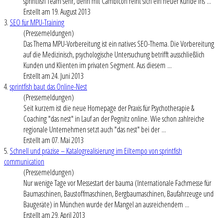
sprintfish Team sehr, denn mit Cambicon reiht sich ein neuer Kunde ins ...
Erstellt am 19. August 2013
3.
SEO für MPU-Training
(Pressemeldungen)
Das Thema MPU-Vorbereitung ist ein natives SEO-Thema. Die Vorbereitung
auf die Medizinisch, psychologische Untersuchung betrifft ausschließlich
Kunden und Klienten im privaten Segment. Aus diesem ...
Erstellt am 24. Juni 2013
4.
sprintfish baut das Online-Nest
(Pressemeldungen)
Seit kurzem ist die neue Homepage der Praxis für Psychotherapie &
Coaching "das nest" in Lauf an der Pegnitz online. Wie schon zahlreiche
regionale Unternehmen setzt auch "das nest" bei der ...
Erstellt am 07. Mai 2013
5.
Schnell und präzise – Katalogrealisierung im Eiltempo von sprintfish
communication
(Pressemeldungen)
Nur wenige Tage vor Messestart der bauma (Internationale Fachmesse für
Baumaschinen, Baustoffmaschinen, Bergbaumaschinen, Baufahrzeuge und
Baugeräte) in München wurde der Mangel an ausreichendem ...
Erstellt am 29. April 2013