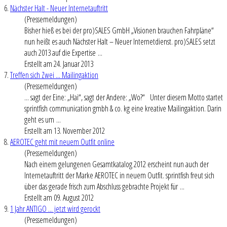
6.
Nächster Halt - Neuer Internetauftritt
(Pressemeldungen)
Bisher hieß es bei der pro)SALES GmbH „Visionen brauchen Fahrpläne“
nun heißt es auch Nächster Halt – Neuer Internetdienst. pro)SALES setzt
auch 2013 auf die Expertise ...
Erstellt am 24. Januar 2013
7.
Treffen sich Zwei ... Mailingaktion
(Pressemeldungen)
... sagt der Eine: „Hai“, sagt der Andere: „Wo?“ Unter diesem Motto startet
sprintfish communication gmbh & co. kg eine kreative Mailingaktion. Darin
geht es um ...
Erstellt am 13. November 2012
8.
AEROTEC geht mit neuem Outfit online
(Pressemeldungen)
Nach einem gelungenen Gesamtkatalog 2012 erscheint nun auch der
Internetauftritt der Marke AEROTEC in neuem Outfit. sprintfish freut sich
über das gerade frisch zum Abschluss gebrachte Projekt für ...
Erstellt am 09. August 2012
9.
1 Jahr ANTIGO ... jetzt wird gerockt
(Pressemeldungen)