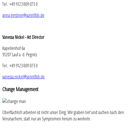
Tel.: +49 9123 809 073 0
anna.gerstner@sprintfish.de
Vanessa Nickel - Art Director
Kapellenhof 6a
91207 Lauf a. d. Pegnitz
Tel.: +49 9123 809 073 0
vanessa.nickel@sprintfish.de
Change
Management
Oberflächlich arbeiten ist nicht unser Ding. Wir graben tief und suchen nach den
Verursachern, statt nur an Symptomen herum zu werkeln.